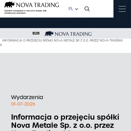
PL
Globalne rozwiązania w łańcuchu dostaw stali
nierdzewnej i aluminium
B2B
OME
AKTUALNOŚCI
INFORMACJA O PRZEJĘCIU SPÓŁKI NOVA METALE SP. Z O.O. PRZEZ NOVA TRADING
SA
Wydarzenia
01-07-2026
Informacja o przejęciu spółki
Nova Metale Sp. z o.o. przez