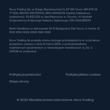
Nova Trading SA, ul. Droga Starotoruńska 5, 87-100 Toruń, NIP 879-01-
77-836, REGON 005723594, BDO 000012701, Kapitał Zakładowy
(wpłacony): 30 822 520 zł; Sąd Rejonowy w Toruniu, VII Wydział
Gospodarczy Krajowego Rejestru Sądowego, KRS 0000218559
Bank Handlowy w Warszawie SA O/Bydgoszcz Filia Toruń, nr konta: 13
1030 1090 0000 0000 0165 0501
Nova Trading SA posiada status dużego przedsiębiorcy w rozumieniu
przepisów ustawy z dnia 8 marca 2013r. o przeciwdziałaniu
nadmiernym opóźnieniom w transakcjach handlowych (t.j. Dz. U.
2019.118 ze zmianami)
Polityka prywatności
Polityka plików cookies
Mapa strony
© 2026 Wszelkie prawa zastrzeżone. Nova Trading