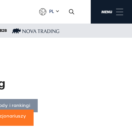
PL
MENU
B2B
AKTUALNOŚCI
Wydarzenia
O nas w mediach
Nagrody i rankingi
g
Nowości w ofercie
Targi i wystawy
dy i rankingi
Sponsoring
cjonariuszy
Komunikaty dla