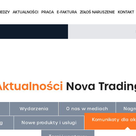
IEDZY
AKTUALNOŚCI
PRACA
E-FAKTURA
ZGŁOŚ NARUSZENIE
KONTAKT
BAZA WIEDZY
na
Tabele stal nierdzewna
Tabele aluminium
Tabele rury
Aktualności
Nova Tradin
owa
Artykuły branżowe
ine
Ciekawe zastosowania
Wydarzenia
O nas w mediach
Nagro
Kalkulator wag
Komunikaty dla ak
ng
Nowe produkty i usługi
FAQ