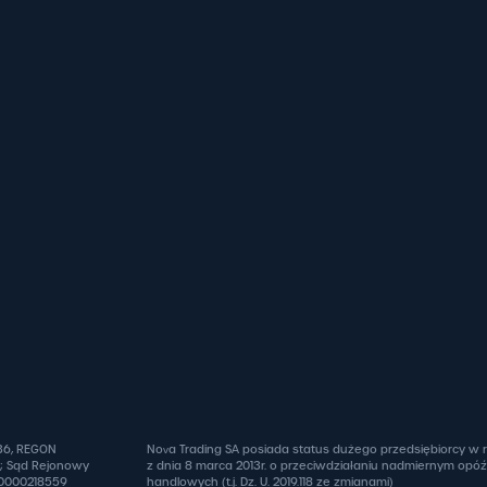
836, REGON
Nova Trading SA posiada status dużego przedsiębiorcy w
ł; Sąd Rejonowy
z dnia 8 marca 2013r. o przeciwdziałaniu nadmiernym opó
 0000218559
handlowych (t.j. Dz. U. 2019.118 ze zmianami)