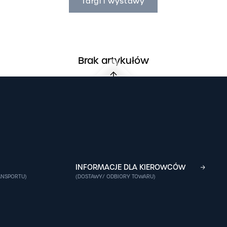
Targi i wystawy
odawca
Brak artykułów
NOVA METALE
B2B - NOVA ONLINE
INFORMACJE DLA KIEROWCÓW
ANSPORTU)
(DOSTAWY/ ODBIORY TOWARU)