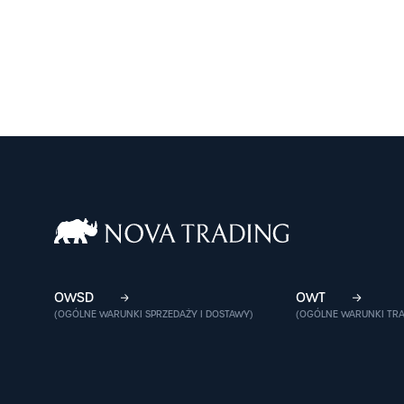
etyczny
Historia firmy
PRACA
Odpowiedzialny biznes
Solidny prac
Po godzinach
Oferty pracy
Dofinansowania
ze środków budżetu
państwa
Połączenie spółek
OWSD
OWT
(OGÓLNE WARUNKI SPRZEDAŻY I DOSTAWY)
(OGÓLNE WARUNKI TR