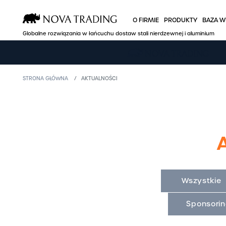
O FIRMIE
PRODUKTY
BAZA W
Globalne rozwiązania w łańcuchu dostaw stali nierdzewnej i aluminium
O FIRMIE
PRODUKTY
STRONA GŁÓWNA
AKTUALNOŚCI
Kim jesteśmy
Stal nierdzew
Zaplecze produkcyjne
Aluminium
Globalny gracz
Miedź
Sprawna logistyka
Oferta branż
Jakość i certyfikaty
B2B Nova Onl
Wszystkie
Polityka cenowa
Promocje
Sponsori
Misja, polityka, kodeks